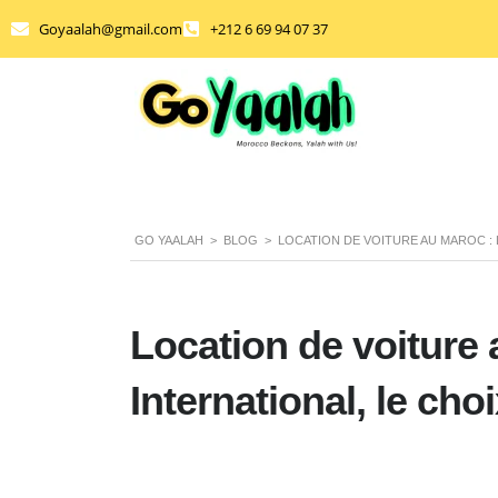
Goyaalah@gmail.com
+212 6 69 94 07 37
GO YAALAH
>
BLOG
>
LOCATION DE VOITURE AU MAROC : 
Location de voiture 
International, le choi