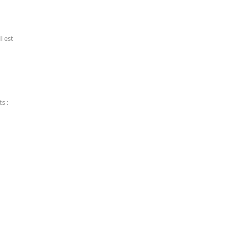
l est
s :