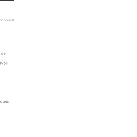
e locale
 de
avoir
elques